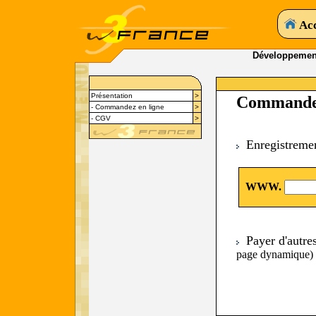
Acc
Développemen
Présentation
>
Commandez
- Commandez en ligne
>
- CGV
>
Enregistreme
WWW.
Payer d'autre
page dynamique)